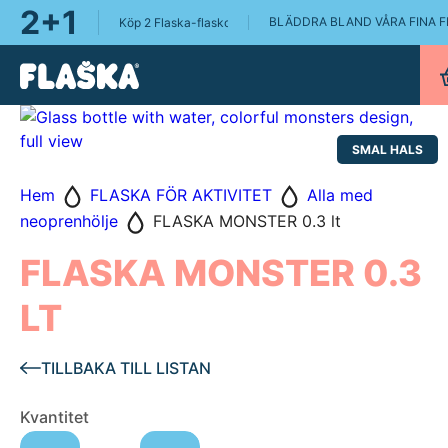
2+1
BLÄDDRA BLAND VÅRA FINA 
Köp 2 Flaska-flaskor, få en Flaska Pure 0.75L på köpet!
SMAL HALS
Hem
FLASKA FÖR AKTIVITET
Alla med
neoprenhölje
FLASKA MONSTER 0.3 lt
FLASKA MONSTER 0.3
LT
TILLBAKA TILL LISTAN
FLASKA
Kvantitet
MONSTER