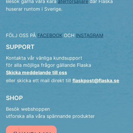
Besök gärna våra kära
återförsäljare
där Flaska
huserar runtom i Sverige.
FÖLJ OSS PÅ
FACEBOOK
OCH
INSTAGRAM
SUPPORT
Kontakta vår vänliga kundsupport
för alla möjliga frågor gällande Flaska
Skicka meddelande till oss
eller skicka ett mail direkt till
flaskpost@flaska.se
SHOP
Besök webshoppen
utforska alla våra spännande produkter