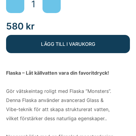
0.3
lt
mängd
580
kr
LÄGG TILL I VARUKORG
Flaska – Låt källvatten vara din favoritdryck!
Gör vätskeintag roligt med Flaska ”Monsters”.
Denna Flaska använder avancerad Glass &
Vibe-teknik för att skapa strukturerat vatten,
vilket förstärker dess naturliga egenskaper..