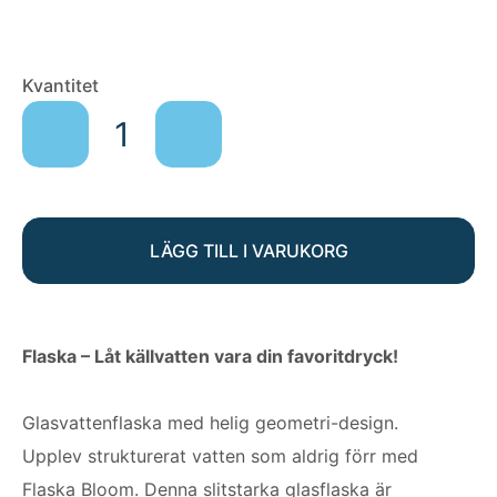
FLASKA
Kvantitet
BLOOM
GREEN
mängd
LÄGG TILL I VARUKORG
Flaska – Låt källvatten vara din favoritdryck!
Glasvattenflaska med helig geometri-design.
Upplev strukturerat vatten som aldrig förr med
Flaska Bloom. Denna slitstarka glasflaska är