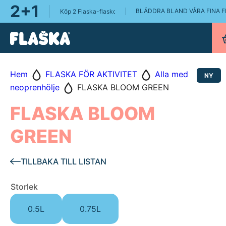
2+1
BLÄDDRA BLAND VÅRA FINA 
Köp 2 Flaska-flaskor, få en Flaska Pure 0.75L på köpet!
Hem
FLASKA FÖR AKTIVITET
Alla med
NY
neoprenhölje
FLASKA BLOOM GREEN
FLASKA BLOOM
GREEN
TILLBAKA TILL LISTAN
Storlek
0.5L
0.75L