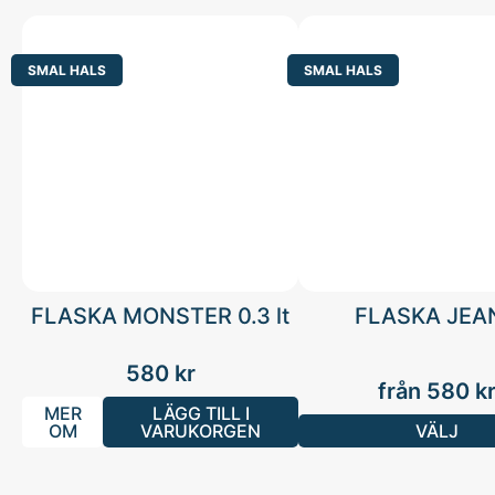
SMAL HALS
SMAL HALS
FLASKA MONSTER 0.3 lt
FLASKA JEA
580
kr
från
580
k
MER
LÄGG TILL I
OM
VARUKORGEN
VÄLJ