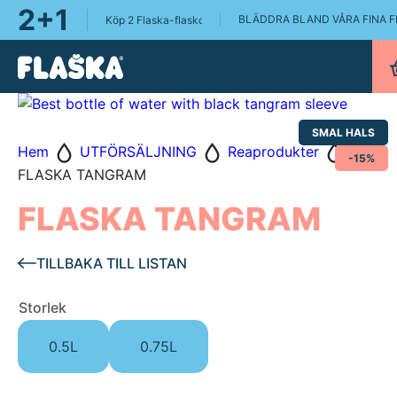
2+1
BLÄDDRA BLAND VÅRA FINA 
Köp 2 Flaska-flaskor, få en Flaska Pure 0.75L på köpet!
SMAL HALS
Hem
UTFÖRSÄLJNING
Reaprodukter
-15%
FLASKA TANGRAM
FLASKA TANGRAM
TILLBAKA TILL LISTAN
Storlek
0.5L
0.75L