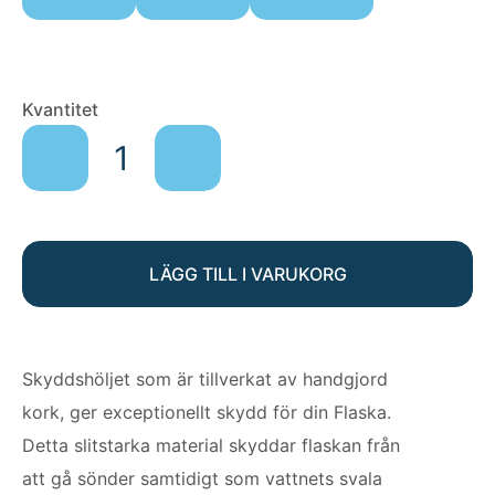
Skyddande
Kvantitet
hölje
THE
NEW
BEGINNING
mängd
LÄGG TILL I VARUKORG
Skyddshöljet som är tillverkat av handgjord
kork, ger exceptionellt skydd för din Flaska.
Detta slitstarka material skyddar flaskan från
att gå sönder samtidigt som vattnets svala