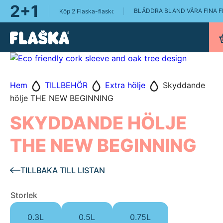
2+1
BLÄDDRA BLAND VÅRA FINA 
Köp 2 Flaska-flaskor, få en Flaska Pure 0.75L på köpet!
Hem
TILLBEHÖR
Extra hölje
Skyddande
hölje THE NEW BEGINNING
SKYDDANDE HÖLJE
THE NEW BEGINNING
TILLBAKA TILL LISTAN
Storlek
0.3L
0.5L
0.75L