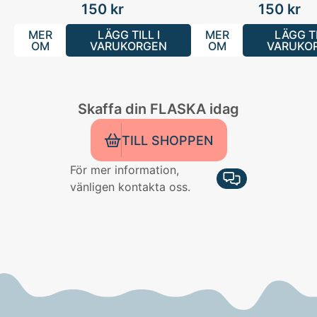
150
kr
150
kr
MER
LÄGG TILL I
MER
LÄGG TI
OM
VARUKORGEN
OM
VARUKO
Skaffa din FLASKA idag
TILL SHOPPEN
För mer information,
vänligen kontakta oss.