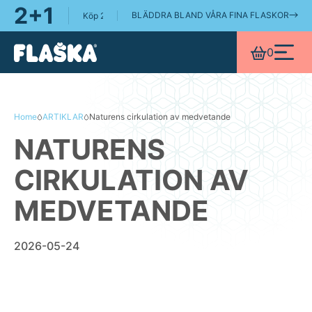
2+1
BLÄDDRA BLAND VÅRA FINA FLASKOR
Köp 2 Flaska-flaskor, få en Flaska Pure 0.75L på köpet!
0
Home
ARTIKLAR
Naturens cirkulation av medvetande
NATURENS
CIRKULATION AV
MEDVETANDE
2026-05-24