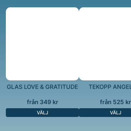
GLAS LOVE & GRATITUDE
TEKOPP ANGE
från
349
kr
från
525
kr
VÄLJ
VÄLJ