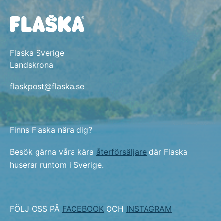
Flaska Sverige
Landskrona
flaskpost@flaska.se
Finns Flaska nära dig?
Besök gärna våra kära
återförsäljare
där Flaska
huserar runtom i Sverige.
FÖLJ OSS PÅ
FACEBOOK
OCH
INSTAGRAM