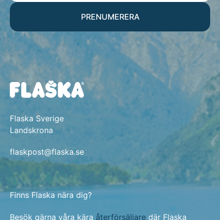
PRENUMERERA
Flaska Sverige
Landskrona
flaskpost@flaska.se
Finns Flaska nära dig?
Besök gärna våra kära
återförsäljare
där Flaska