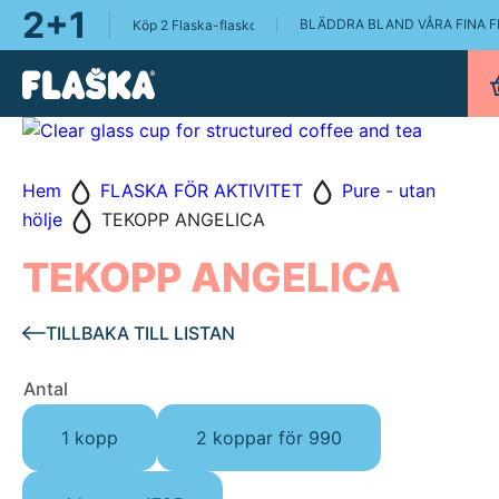
2+1
BLÄDDRA BLAND VÅRA FINA 
Köp 2 Flaska-flaskor, få en Flaska Pure 0.75L på köpet!
Hem
FLASKA FÖR AKTIVITET
Pure - utan
hölje
TEKOPP ANGELICA
TEKOPP ANGELICA
TILLBAKA TILL LISTAN
Antal
1 kopp
2 koppar för 990