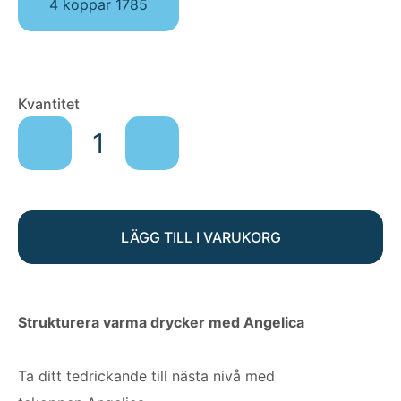
4 koppar 1785
TEKOPP
Kvantitet
ANGELICA
mängd
LÄGG TILL I VARUKORG
Strukturera varma drycker med Angelica
Ta ditt tedrickande till nästa nivå med