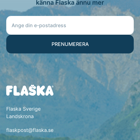
känna Flaska ännu mer
PRENUMERERA
Flaska Sverige
Landskrona
flaskpost@flaska.se