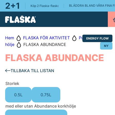
2+1
BLÄDDRA BLAND VÅRA FINA 
Köp 2 Flaska-flaskor, få en Flaska Pure 0.75L på köpet!
Hem
FLASKA FÖR AKTIVITET
Pure - utan
ENERGY FLOW
hölje
FLASKA ABUNDANCE
NY
FLASKA ABUNDANCE
TILLBAKA TILL LISTAN
Storlek
0.5L
0.75L
med eller utan Abundance korkhölje